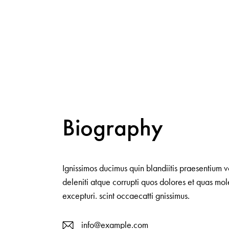
Biography
Ignissimos ducimus quin blandiitis praesentium 
deleniti atque corrupti quos dolores et quas mol
excepturi. scint occaecatti gnissimus.
info@example.com