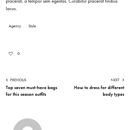
placerat, a tempor sem egestas. Curabitur placerat finibus
lacus.
Agency
Style
0
PREVIOUS
NEXT
Top seven must-have bags
How to dress for different
for this season outfits
body types