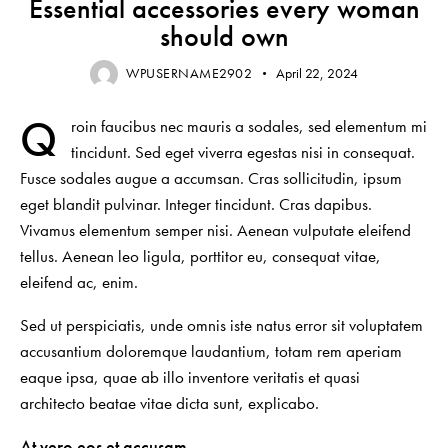
Essential accessories every woman
should own
WPUSERNAME2902
April 22, 2024
Q
roin faucibus nec mauris a sodales, sed elementum mi
tincidunt. Sed eget viverra egestas nisi in consequat.
Fusce sodales augue a accumsan. Cras sollicitudin, ipsum
eget blandit pulvinar. Integer tincidunt. Cras dapibus.
Vivamus elementum semper nisi. Aenean vulputate eleifend
tellus. Aenean leo ligula, porttitor eu, consequat vitae,
eleifend ac, enim.
Sed ut perspiciatis, unde omnis iste natus error sit voluptatem
accusantium doloremque laudantium, totam rem aperiam
eaque ipsa, quae ab illo inventore veritatis et quasi
architecto beatae vitae dicta sunt, explicabo.
At vero eos et accusam