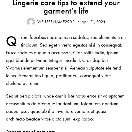
Lingerie care tips to extend your
garment’s life
WPUSERNAME2902
April 21, 2024
Q
roin faucibus nec mauris a sodales, sed elementum mi
tincidunt. Sed eget viverra egestas nisi in consequat.
Fusce sodales augue a accumsan. Cras sollicitudin, ipsum
eget blandit pulvinar. Integer tincidunt. Cras dapibus.
Vivamus elementum semper nisi. Aenean vulputate eleifend
tellus. Aenean leo ligula, porttitor eu, consequat vitae,
eleifend ac, enim.
Sed ut perspiciatis, unde omnis iste natus error sit voluptatem
accusantium doloremque laudantium, totam rem aperiam
eaque ipsa, quae ab illo inventore veritatis et quasi
architecto beatae vitae dicta sunt, explicabo.
At vero eos et accusam