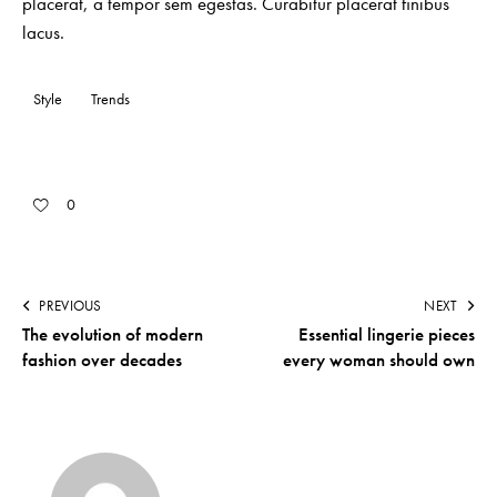
placerat, a tempor sem egestas. Curabitur placerat finibus
lacus.
Style
Trends
0
PREVIOUS
NEXT
The evolution of modern
Essential lingerie pieces
fashion over decades
every woman should own