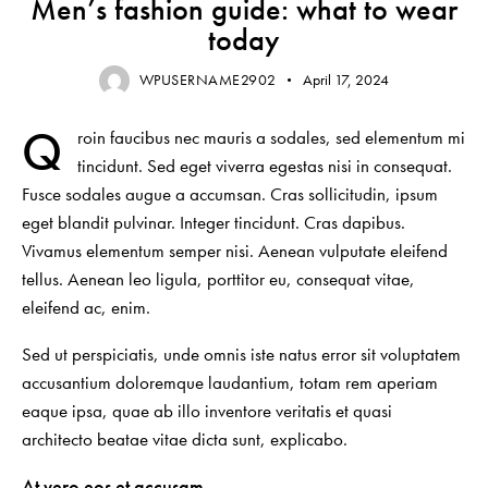
Men’s fashion guide: what to wear
today
WPUSERNAME2902
April 17, 2024
Q
roin faucibus nec mauris a sodales, sed elementum mi
tincidunt. Sed eget viverra egestas nisi in consequat.
Fusce sodales augue a accumsan. Cras sollicitudin, ipsum
eget blandit pulvinar. Integer tincidunt. Cras dapibus.
Vivamus elementum semper nisi. Aenean vulputate eleifend
tellus. Aenean leo ligula, porttitor eu, consequat vitae,
eleifend ac, enim.
Sed ut perspiciatis, unde omnis iste natus error sit voluptatem
accusantium doloremque laudantium, totam rem aperiam
eaque ipsa, quae ab illo inventore veritatis et quasi
architecto beatae vitae dicta sunt, explicabo.
At vero eos et accusam