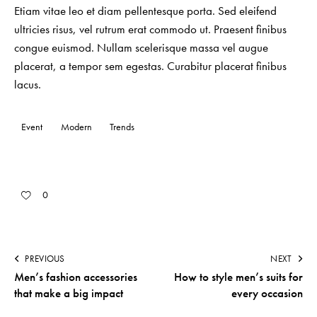
Etiam vitae leo et diam pellentesque porta. Sed eleifend
ultricies risus, vel rutrum erat commodo ut. Praesent finibus
congue euismod. Nullam scelerisque massa vel augue
placerat, a tempor sem egestas. Curabitur placerat finibus
lacus.
Event
Modern
Trends
0
PREVIOUS
NEXT
Men’s fashion accessories
How to style men’s suits for
that make a big impact
every occasion