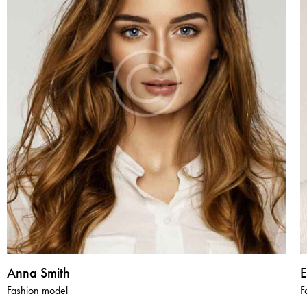
Anna Smith
E
Fashion model
F