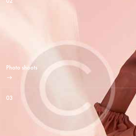
02
Photo shoots
03