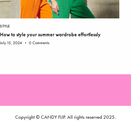
STYLE
ST
How to style your summer wardrobe effortlessly
Th
July 15, 2024
0
Comments
Apr
Copyright © CANDY FLIP. All rights reserved 2025.