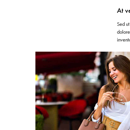
At v
Sed ut
dolore
invent