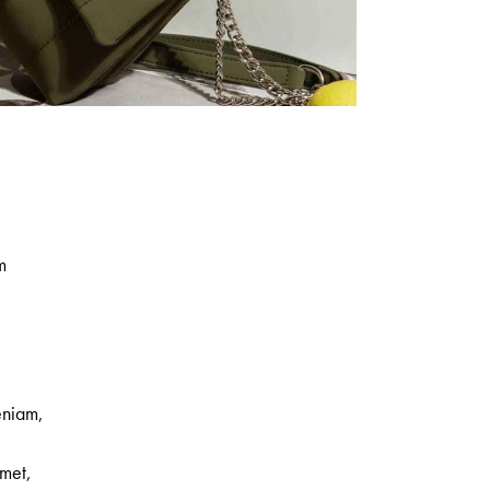
m
eniam,
amet,