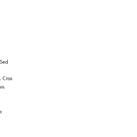
 Sed
t. Cras
us.
m