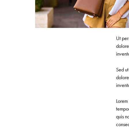
Ut per
dolore
invent
Sed ut
dolore
invent
Lorem 
tempor
quis n
conseq