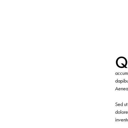
accums
dapibu
Aenean
Sed ut
dolore
invent