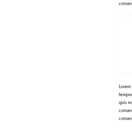
consec
Lorem 
tempor
quis n
conseq
consec