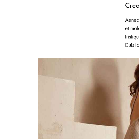
Crea
Aenean
et mal
tristi
Duis id