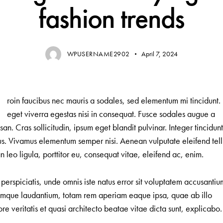
fashion trends
WPUSERNAME2902
April 7, 2024
Q
roin faucibus nec mauris a sodales, sed elementum mi tincidunt.
eget viverra egestas nisi in consequat. Fusce sodales augue a
an. Cras sollicitudin, ipsum eget blandit pulvinar. Integer tincidun
s. Vivamus elementum semper nisi. Aenean vulputate eleifend tell
 leo ligula, porttitor eu, consequat vitae, eleifend ac, enim.
 perspiciatis, unde omnis iste natus error sit voluptatem accusantiu
mque laudantium, totam rem aperiam eaque ipsa, quae ab illo
ore veritatis et quasi architecto beatae vitae dicta sunt, explicabo.