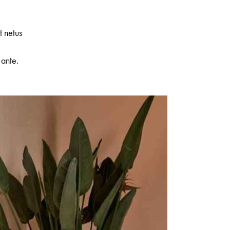
t netus
e
 ante.