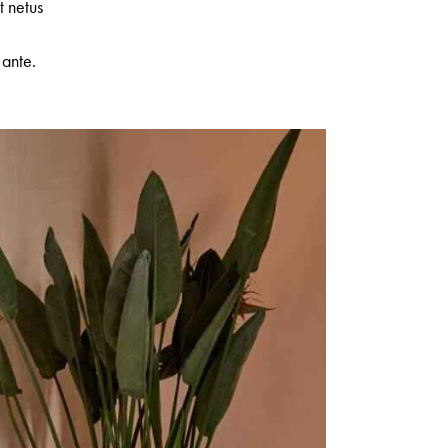
t netus
e
 ante.