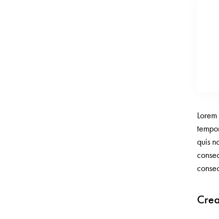
Lorem 
tempor
quis n
conseq
consec
Crea