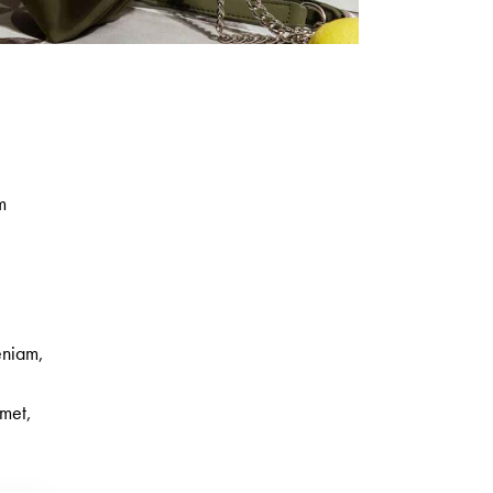
m
eniam,
amet,