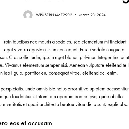
WPUSERNAME2902
March 28, 2024
Q
roin faucibus nec mauris a sodales, sed elementum mi tincidunt.
eget viverra egestas nisi in consequat. Fusce sodales augue a
an. Cras sollicitudin, ipsum eget blandit pulvinar. Integer tincidun
s. Vivamus elementum semper nisi. Aenean vulputate eleifend tell
 leo ligula, porttitor eu, consequat vitae, eleifend ac, enim.
 perspiciatis, unde omnis iste natus error sit voluptatem accusantiu
mque laudantium, totam rem aperiam eaque ipsa, quae ab illo
ore veritatis et quasi architecto beatae vitae dicta sunt, explicabo.
ero eos et accusam