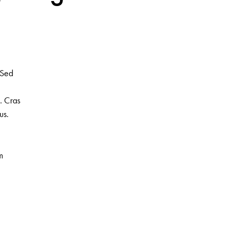
 Sed
t. Cras
us.
m