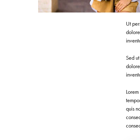
Ut per
dolore
invent
Sed ut
dolore
invent
Lorem 
tempor
quis n
conseq
consec