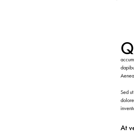
accums
dapibu
Aenean
Sed ut
dolore
invent
At v