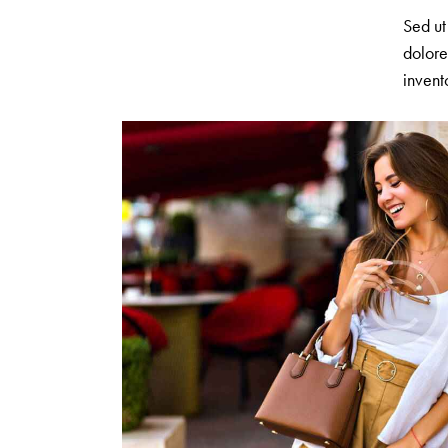
Sed ut
dolore
invent